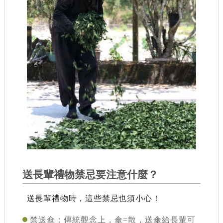
送長輩禮物禁忌要注意什麼？
送長輩禮物時，這些禁忌也須小心！
禁送傘
：傳統觀念上，傘=散，送傘給長輩可