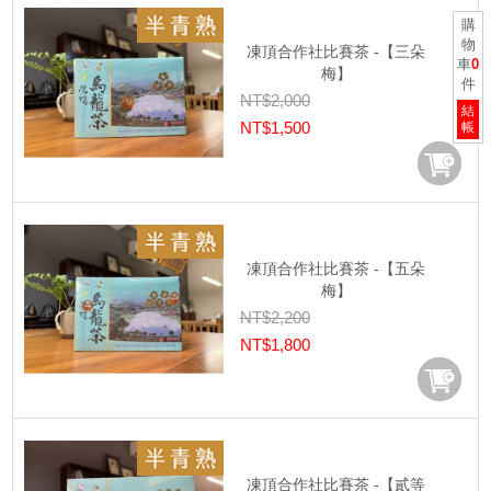
購
物
凍頂合作社比賽茶 -【三朵
車
0
梅】
件
NT$2,000
結
NT$1,500
帳
凍頂合作社比賽茶 -【五朵
梅】
NT$2,200
NT$1,800
凍頂合作社比賽茶 -【貳等